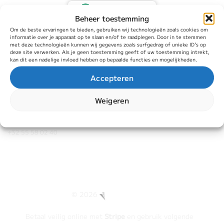
Gecertificeerd veilig
Beheer toestemming
Gecertificeerd door:
Trustindex
Om de beste ervaringen te bieden, gebruiken wij technologieën zoals cookies om
informatie over je apparaat op te slaan en/of te raadplegen. Door in te stemmen
met deze technologieën kunnen wij gegevens zoals surfgedrag of unieke ID's op
deze site verwerken. Als je geen toestemming geeft of uw toestemming intrekt,
kan dit een nadelige invloed hebben op bepaalde functies en mogelijkheden.
Accepteren
Weigeren
Leenvoetweg 17
9700 Oudenaarde
+32 55 58 02 40
© 2026
Betaal veilig online met
Stripe
en gebruik volgende