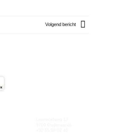
Volgend bericht
ex
Leenvoetweg 17
9700 Oudenaarde
+32 55 58 02 40