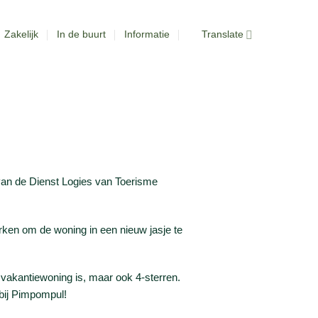
Zakelijk
In de buurt
Informatie
Translate
van de Dienst Logies van Toerisme
rken om de woning in een nieuw jasje te
 vakantiewoning is, maar ook 4-sterren.
 bij Pimpompul!