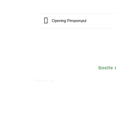
Opening Pimpompul
Snelle 
Volg ons op: