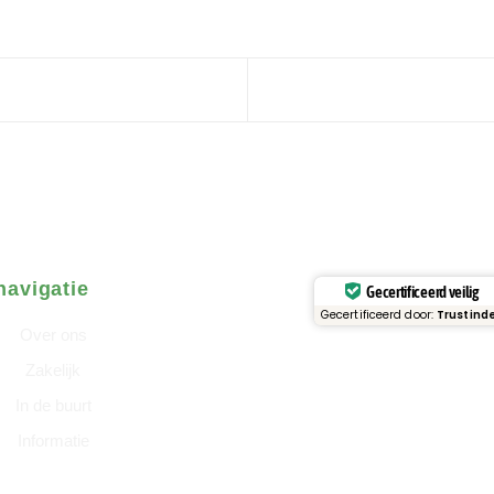
navigatie
Gecertificeerd veilig
Gecertificeerd door:
Trustind
Over ons
Zakelijk
In de buurt
Informatie